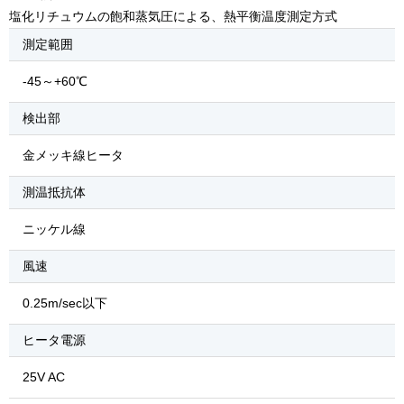
塩化リチュウムの飽和蒸気圧による、熱平衡温度測定方式
測定範囲
-45～+60℃
検出部
金メッキ線ヒータ
測温抵抗体
ニッケル線
風速
0.25m/sec以下
ヒータ電源
25V AC