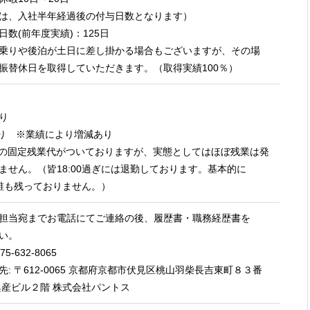
は、入社半年経過後の付与日数となります）
日数(前年度実績)：125日
乗りや後泊が土日に差し掛かる場合もございますが、その場
振替休日を取得していただきます。（取得実績100％）
り
り ※業績により増減あり
分の固定残業代がついておりますが、実態としてはほぼ残業は発
ません。（皆18:00過ぎには退勤しております。基本的に
には誰も残っておりません。）
担当宛までお電話にてご連絡の後、履歴書・職務経歴書を
い。
5-632-8065
: 〒612-0065 京都府京都市伏見区桃山羽柴長吉東町８３番
興産ビル２階 株式会社パントス