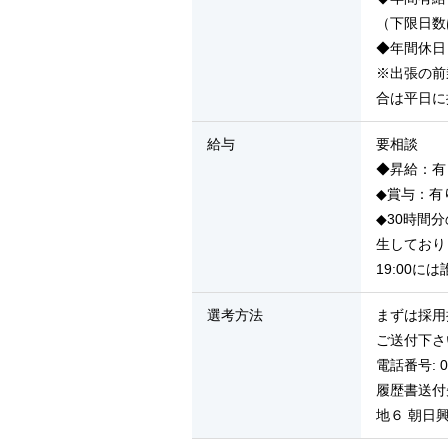
（下限日数
◆年間休日
※出張の前
合は平日に
給与
要相談
◆昇給：有
◆賞与：有
◆30時間
生しており
19:00
選考方法
まずは採用
ご送付下さ
電話番号: 07
履歴書送付先
地６ 朝日