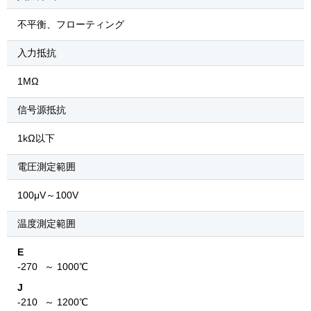
不平衡、フローティング
入力抵抗
1MΩ
信号源抵抗
1kΩ以下
電圧測定範囲
100μV～100V
温度測定範囲
E
-270
～ 1000℃
J
-210
～ 1200℃