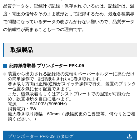
品質データを、記録計で記録・保存されているのは、記録計は、温
度・電圧の信号をそのまま波形として記録するため、最近各種業界
で問題になっているデータの改ざんが行ない難いので、品質データ
の信頼性が高まることも一つの理由です。
取扱製品
記録紙巻取器 プリンポーター PPK-09
装置から出力される記録紙の先端をペーパーホルダーに挟むだけ
の簡単操作で、記録紙をきれいに巻き取れます。
巻き取り方向は正転/逆転がスイッチ操作で行え、装置のプリンタ
ー位置を気にせず配置できます。
また、磁気吸着もしくはアシストプレートでの固定が可能なた
め、設置場所を自由に選べます。
電源 ：AC100V (50/60Hz)
消費電力：3W
最大巻き取り紙幅：60mm（ 紙幅変更のご要望等、何なりとご相
談ください。）
プリンポーター PPK-09 カタログ