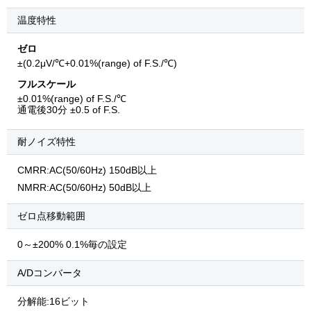
温度特性
ゼロ
±(0.2μV/℃+0.01%(range) of F.S./℃)
フルスケール
±0.01%(range) of F.S./℃
通電後30分 ±0.5 of F.S.
耐ノイズ特性
CMRR:AC(50/60Hz) 150dB以上
NMRR:AC(50/60Hz) 50dB以上
ゼロ点移動範囲
0～±200% 0.1%毎の設定
A/Dコンバータ
分解能:16ビット