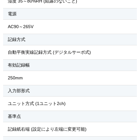
湿度 35～80%RH (結露のないこと)
電源
AC90～265V
記録方式
自動平衡実線記録方式 (デジタルサーボ式)
有効記録幅
250mm
入力部形式
ユニット方式 (1ユニット2ch)
基準点
記録紙右端 (設定により左端に変更可能)